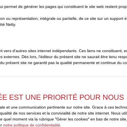
i permet de générer les pages qui constituent le site web restent propr
n ou représentation, intégrale ou partielle, de ce site sur un support él
été Netty.
ant vers d’autres sites internet indépendants. Ces liens ne constituent,
ternes. Dès lors, l’éditeur du présent site ne saurait être tenu respon
 du présent site ne garantit pas la qualité permanente et continue du co
ée en cas de force majeure ou de faits indépendants de sa volonté.
ÉE EST UNE PRIORITÉ POUR NOUS
gales
imale et une communication pertinente sur notre site. Grace à ces tec
qualité de nos services et la convivialité de notre site internet. Nous 
t moment, les mentions légales du site. L’utilisation du site constitue l’
 quel moment via la rubrique ″Gérer les cookies″ en bas de notre site,
er
notre politique de confidentialité
.