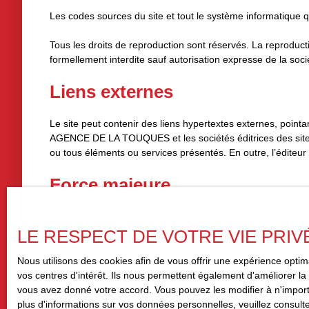
Les codes sources du site et tout le système informatique qu
Tous les droits de reproduction sont réservés. La reproductio
formellement interdite sauf autorisation expresse de la soci
Liens externes
Le site peut contenir des liens hypertextes externes, point
AGENCE DE LA TOUQUES et les sociétés éditrices des sites ex
ou tous éléments ou services présentés. En outre, l’éditeur
Force majeure
La responsabilité de l’éditeur du site ne pourra être engag
LE RESPECT DE VOTRE VIE PRIV
Modifications des mentions lé
Nous utilisons des cookies afin de vous offrir une expérience opt
vos centres d'intérêt. Ils nous permettent également d'améliorer la 
L’éditeur se réserve le droit de modifier, librement et à tou
vous avez donné votre accord. Vous pouvez les modifier à n'importe
plus d'informations sur vos données personnelles, veuillez consult