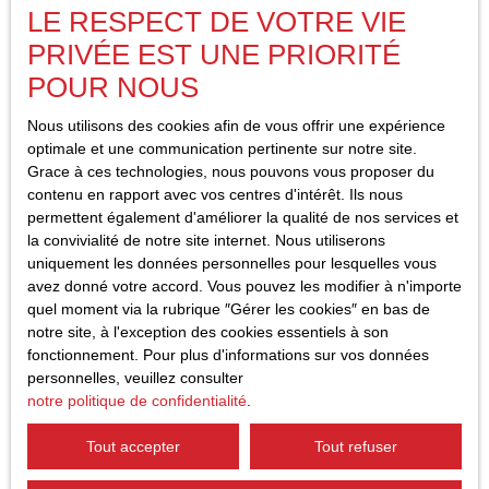
LE RESPECT DE VOTRE VIE
Droits des utilisateurs
PRIVÉE EST UNE PRIORITÉ
POUR NOUS
Conformément à la réglementation européenne et à la loi
Informatique et libertés du 6 janvier 1978, les internautes dont
Nous utilisons des cookies afin de vous offrir une expérience
les données personnelles sont traitées par la société AGENCE
optimale et une communication pertinente sur notre site.
DE LA TOUQUES ont le droit d’accéder à leurs données et le
Grace à ces technologies, nous pouvons vous proposer du
droit de demander la rectification, la mise à jour et la
contenu en rapport avec vos centres d'intérêt. Ils nous
suppression de leurs données personnelles en
permettent également d'améliorer la qualité de nos services et
la convivialité de notre site internet. Nous utiliserons
Si vous ne souhaitez pas faire l'objet de prospection
uniquement les données personnelles pour lesquelles vous
commerciale par voie téléphonique, vous pouvez vous inscrire
avez donné votre accord. Vous pouvez les modifier à n'importe
gratuitement sur la liste d'opposition au démarchage
quel moment via la rubrique ″Gérer les cookies″ en bas de
téléphonique, prévu par l'article L223-1 du code de la
notre site, à l'exception des cookies essentiels à son
consommation, sur le site Internet
www.bloctel.gouv.fr
ou par
fonctionnement. Pour plus d'informations sur vos données
courrier adressé à Société Worldline, Service Bloctel, CS 61311,
personnelles, veuillez consulter
41013 BLOIS CEDEX.
notre politique de confidentialité
.
AGENCE DE LA TOUQUES
Tout accepter
Tout refuser
adltlisieux@14-immo.fr
+33 2 31 62 81 81