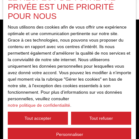
PRIVÉE EST UNE PRIORITÉ
POUR NOUS
Nous utilisons des cookies afin de vous offrir une expérience
optimale et une communication pertinente sur notre site.
Grace à ces technologies, nous pouvons vous proposer du
contenu en rapport avec vos centres d'intérêt. Ils nous
Ne manquez plus aucun bien
permettent également d'améliorer la qualité de nos services et
correspondant à votre recherche !
la convivialité de notre site internet. Nous utiliserons
uniquement les données personnelles pour lesquelles vous
avez donné votre accord. Vous pouvez les modifier à n'importe
quel moment via la rubrique ″Gérer les cookies″ en bas de
notre site, à l'exception des cookies essentiels à son
Prénom
fonctionnement. Pour plus d'informations sur vos données
personnelles, veuillez consulter
notre politique de confidentialité
.
Nom
Tout accepter
Tout refuser
Email
Type d'offre
Personnaliser