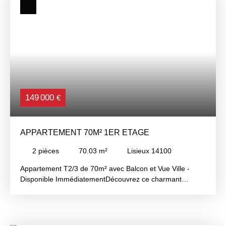
149 000
€
APPARTEMENT 70M² 1ER ETAGE
2
pièces
70.03
m²
Lisieux 14100
Appartement T2/3 de 70m² avec Balcon et Vue Ville -
Disponible ImmédiatementDécouvrez ce charmant
appartement T2/3 de 70m² situé au 1er étage d'un
immeuble de 4 étages, construit en 1965. Cet
appartement, en bon état général, vous offre un cadre de
vie agréable et lumineux grâce à son exposition ouest et